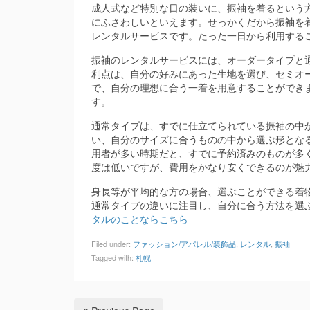
成人式など特別な日の装いに、振袖を着るという
にふさわしいといえます。せっかくだから振袖を
レンタルサービスです。たった一日から利用する
振袖のレンタルサービスには、オーダータイプと
利点は、自分の好みにあった生地を選び、セミオ
で、自分の理想に合う一着を用意することができ
す。
通常タイプは、すでに仕立てられている振袖の中
い、自分のサイズに合うものの中から選ぶ形とな
用者が多い時期だと、すでに予約済みのものが多
度は低いですが、費用をかなり安くできるのが魅
身長等が平均的な方の場合、選ぶことができる着
通常タイプの違いに注目し、自分に合う方法を選
タルのことならこちら
Filed under:
ファッション/アパレル/装飾品
,
レンタル
,
振袖
Tagged with:
札幌