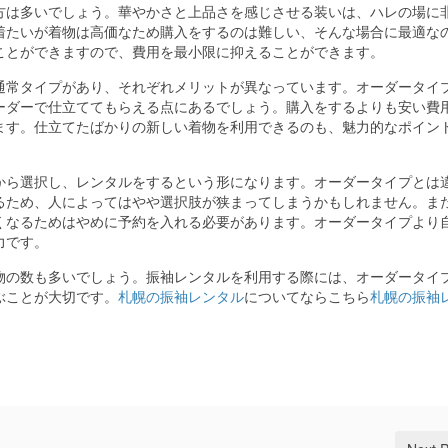
方は多いでしょう。
華やかさと上品さを感じさせる装いは、ハレの場に
着たいが着物は高価なため購入をするのは難しい、そんな場合に最適な
ことができますので、費用を最小限に抑えることができます。
通常タイプがあり、それぞれメリットが異なっています。オーダータイ
ーダーで仕立ててもらえる点にあるでしょう。購入をするよりも安い費
ます。仕立てたばかりの新しい着物を利用できるのも、魅力的なポイン
から選択し、レンタルをするという形になります。オーダータイプとは
るため、人によってはやや選択肢が狭まってしまうかもしれません。ま
くなるためはやめに予約を入れる必要があります。オーダータイプより
力です。
物の数も多いでしょう。振袖レンタルを利用する際には、オーダータイ
ぶことが大切です。
札幌の振袖レンタル
についてならこちら
札幌の振袖