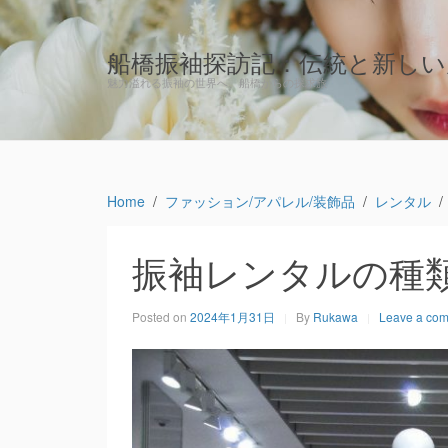
船橋振袖探訪記：伝統と新しい
魅力溢れる振袖の世界へ、船橋からの探求旅
Home
ファッション/アパレル/装飾品
レンタル
振袖レンタルの種
Posted on
2024年1月31日
By
Rukawa
Leave a co