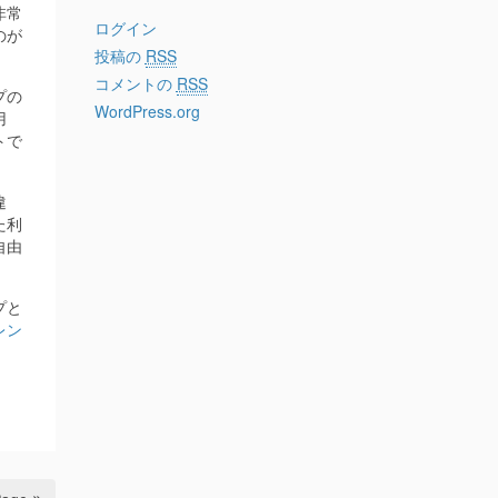
非常
ログイン
のが
投稿の
RSS
コメントの
RSS
プの
WordPress.org
用
トで
違
た利
自由
プと
レン